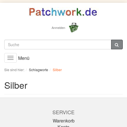
Anmelden
Menü
Toggle
navigation
Sie sind hier:
Schlagworte
Silber
Silber
SERVICE
Warenkorb
Konto