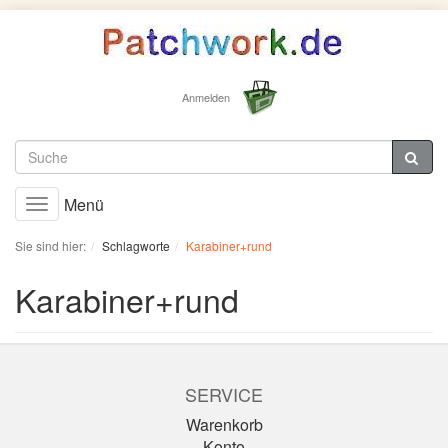
Anmelden
Menü
Toggle
navigation
Sie sind hier:
Schlagworte
Karabiner+rund
Karabiner+rund
SERVICE
Warenkorb
Konto