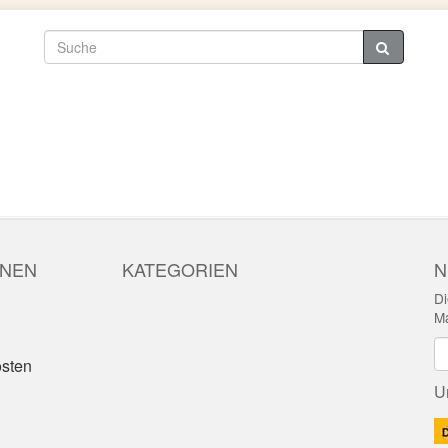
ONEN
KATEGORIEN
N
Di
Ma
N
sten
U