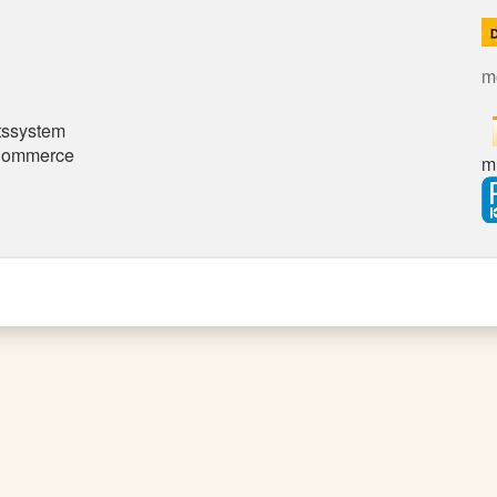
m
tssystem
Commerce
mi