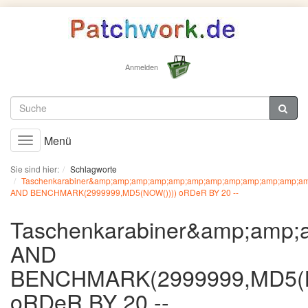
Anmelden
Menü
Toggle
navigation
Sie sind hier:
Schlagworte
Taschenkarabiner&amp;amp;amp;amp;amp;amp;amp;amp;amp;amp;amp;a
AND BENCHMARK(2999999,MD5(NOW()))) oRDeR BY 20 --
Taschenkarabiner&amp;amp
AND
BENCHMARK(2999999,MD5(N
oRDeR BY 20 --