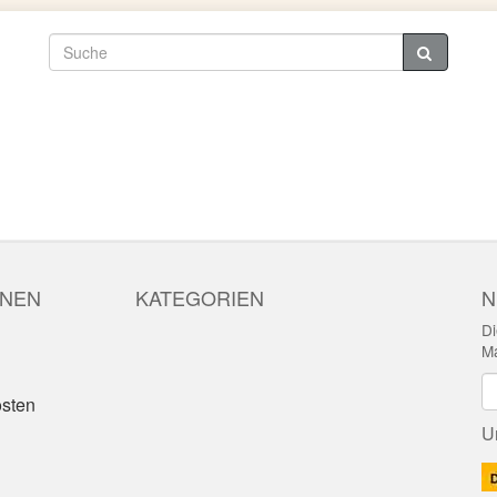
ONEN
KATEGORIEN
N
Di
Ma
N
sten
U