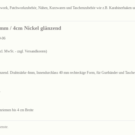
chwork, Patchworkzubehör, Nähen, Kurzwaren und Taschenzubehör wie z.B. Karabinerhaken u
0mm / 4cm Nickel glänzend
9-06
ncl. MwSt. - zzgl. Versandkosten)
länzend. Drahtstärke 4mm, Innendurchlass 40 mm rechteckige Form, für Gurtbänder und Tasche
.
nriemen bis 4 cm Breite
enste.