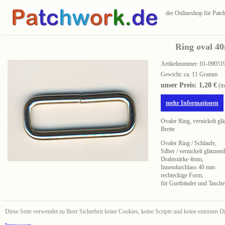
der Onlineshop für Pat
Ring oval 4
Artikelnummer:
01-09051
Gewicht: ca. 11 Gramm
unser Preis: 1,20 €
(i
mehr Informationen
Ovaler Ring, vernickelt g
Breite
Ovaler Ring / Schlaufe,
Silber / vernickelt glänzend
Drahtstärke 4mm,
Innendurchlass 40 mm
rechteckige Form,
für Gurtbänder und Tasche
Diese Seite verwendet zu Ihrer Sicherheit keine Cookies, keine Scripte und keine externen Di