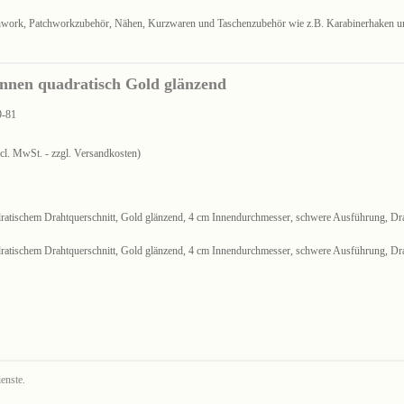
chwork, Patchworkzubehör, Nähen, Kurzwaren und Taschenzubehör wie z.B. Karabinerhaken u
nnen quadratisch Gold glänzend
9-81
ncl. MwSt. - zzgl. Versandkosten)
ratischem Drahtquerschnitt, Gold glänzend, 4 cm Innendurchmesser, schwere Ausführung, Dra
ratischem Drahtquerschnitt, Gold glänzend, 4 cm Innendurchmesser, schwere Ausführung, Dra
enste.