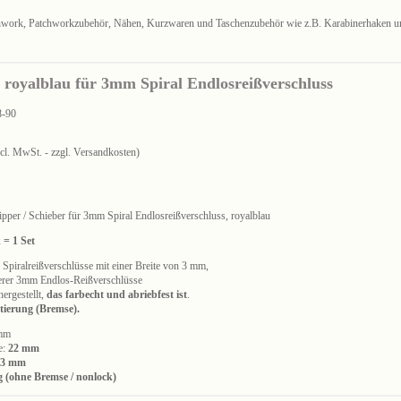
chwork, Patchworkzubehör, Nähen, Kurzwaren und Taschenzubehör wie z.B. Karabinerhaken u
 royalblau für 3mm Spiral Endlosreißverschluss
8-90
ncl. MwSt. - zzgl. Versandkosten)
pper / Schieber für 3mm Spiral Endlosreißverschluss, royalblau
 = 1 Set
 Spiralreißverschlüsse mit einer Breite von 3 mm,
erer 3mm Endlos-Reißverschlüsse
ergestellt,
das farbecht und abriebfest ist
.
tierung (Bremse).
 mm
e:
22 mm
3 mm
 (ohne Bremse / nonlock)