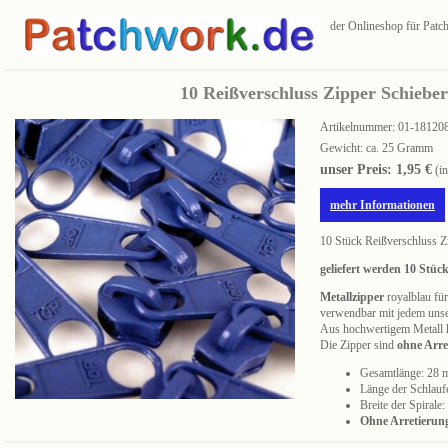
der Onlineshop für Pat
10 Reißverschluss Zipper Schieber
Artikelnummer:
01-18120
Gewicht: ca. 25 Gramm
unser Preis: 1,95 €
(i
mehr Informationen
10 Stück Reißverschluss Zi
geliefert werden 10 Stück
Metallzipper
royalblau für
verwendbar mit jedem uns
Aus hochwertigem Metall h
Die Zipper sind
ohne Arre
Gesamtlänge: 28
Länge der Schlauf
Breite der Spirale:
Ohne Arretierung